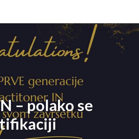
IN – polako se
ifikaciji