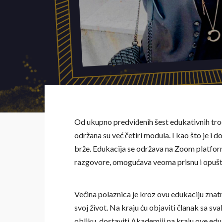
Od ukupno predviđenih šest edukativnih trod
održana su već četiri modula. I kao što je i 
brže. Edukacija se održava na Zoom platformi
razgovore, omogućava veoma prisnu i opuš
Većina polaznica je kroz ovu edukaciju znat
svoj život. Na kraju ću objaviti članak sa 
obliku, dostaviti Akademiji na kraju ove e