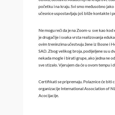
početku i na kraju. Svi smo međusobno jako o
učesnice uspostavljaju još bliže kontakte i 
Ne mogu reći da je na Zoom-u sve kao kod eduk
je drugačije i svaka vrsta realizovanja eduk
ovim treninzima učestvuju žene iz Bosne i He
SAD. Zbog velikog broja, podijeljene su u dvij
nekada mogle i birati grupe, ako jedna ne o
sve stizalo. Vjerujem da će u ovom tempu i d
Certifikati se pripremaju. Polaznice će biti 
organizacije
International Association of N
Acocijacije
.