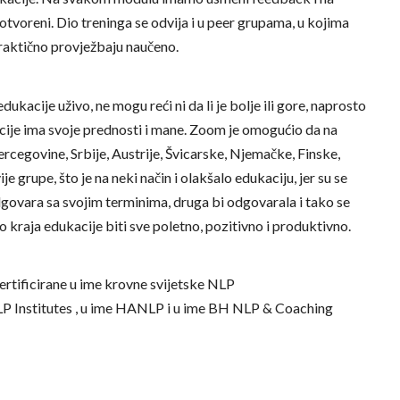
tvoreni. Dio treninga se odvija i u peer grupama, u kojima
praktično provježbaju naučeno.
acije uživo, ne mogu reći ni da li je bolje ili gore, naprosto
acije ima svoje prednosti i mane. Zoom je omogućio da na
rcegovine, Srbije, Austrije, Švicarske, Njemačke, Finske,
e grupe, što je na neki način i olakšalo edukaciju, jer su se
dgovara sa svojim terminima, druga bi odgovarala i tako se
o kraja edukacije biti sve poletno, pozitivno i produktivno.
certificirane u ime krovne svijetske NLP
LP Institutes
, u ime
HANLP
i u ime
BH NLP & Coaching