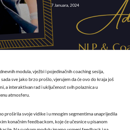
7 Januara, 2024
nevnih modula, vježbi i pojedinačnih coaching sesija,
do sada sve jako brzo prošlo, vjerujem da će ovo do kraja još
, a interaktivan rad i uključenost svih polaznica u
tenu atmosferu.
no proširila svoje vidike i u mnogim segmentima unaprijedila
svakim konačnim feedbackom, koje će učesnice u pisanom
dukacije. Na svakom modulu imamo usmeni feedback i na