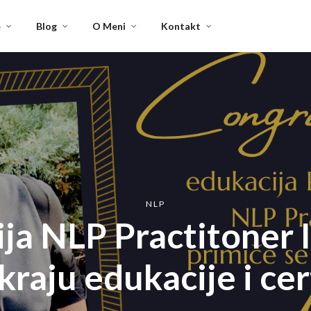
e
Blog
O Meni
Kontakt
NLP
ja NLP Practitoner 
kraju edukacije i cert