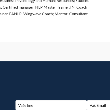
 Business Psychology and Human; Resources; Student
; Certified manager; NLP Master Trainer, IN; Coach
Trainer, EANLP; Wingwave Coach; Mentor; Consultant.