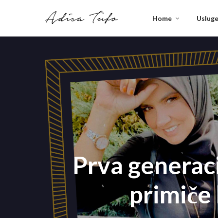
Home
Uslug
Prva generaci
primiče 