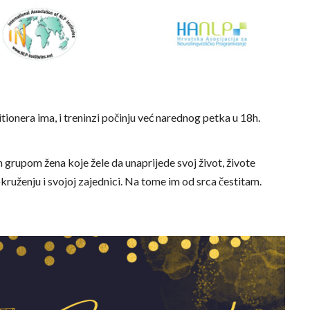
ionera ima, i treninzi počinju već narednog petka u 18h.
rupom žena koje žele da unaprijede svoj život, živote
kruženju i svojoj zajednici. Na tome im od srca čestitam.