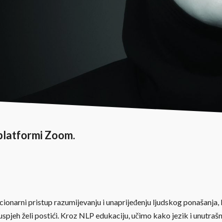
platformi Zoom.
ionarni pristup razumijevanju i unaprijeđenju ljudskog ponašanja,
uspjeh želi postići. Kroz NLP edukaciju, učimo kako jezik i unutrašn