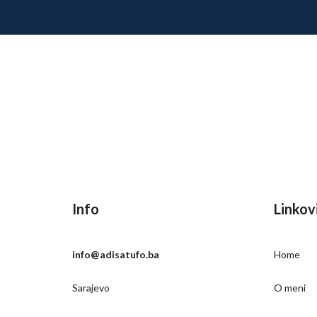
Info
Linkov
info@adisatufo.ba
Home
Sarajevo
O meni