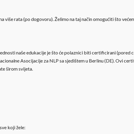
i na više rata (po dogovoru). Želimo na taj način omogućiti što veće
rednosti naše edukacije je što će polaznici biti certificirani (pore
ionalne Asocijacije za NLP sa sjedištem u Berlinu (DE). Ovi certifi
ate širom svijeta.
ve koji žele: