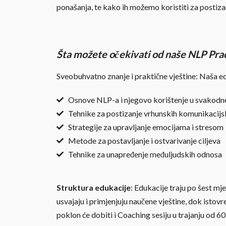
ponašanja, te kako ih možemo koristiti za postizan
Šta možete očekivati od naše NLP Prac
Sveobuhvatno znanje i praktične vještine: Naša ed
Osnove NLP-a i njegovo korištenje u svakod
Tehnike za postizanje vrhunskih komunikacijsk
Strategije za upravljanje emocijama i stresom
Metode za postavljanje i ostvarivanje ciljeva
Tehnike za unapređenje međuljudskih odnosa
Struktura edukacije
: Edukacije traju po šest m
usvajaju i primjenjuju naučene vještine, dok isto
poklon će dobiti i Coaching sesiju u trajanju od 60