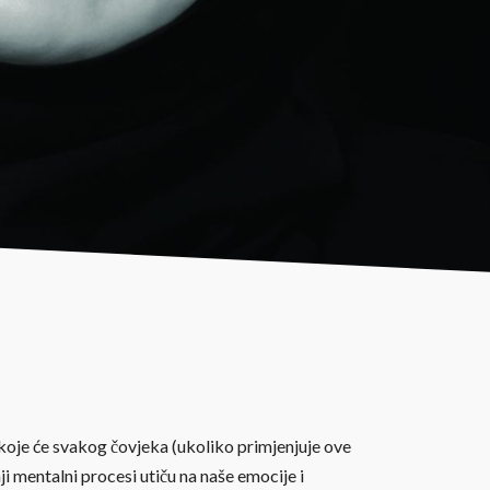
 koje će svakog čovjeka (ukoliko primjenjuje ove
ji mentalni procesi utiču na naše emocije i