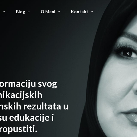
e
Blog
O Meni
Kontakt
formaciju svog
nikacijskih
nskih rezultata u
su edukacije i
ropustiti.