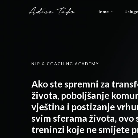
Home
Uslug
NLP & COACHING ACADEMY
Ako ste spremni za trans
života, poboljšanje komu
vještina i postizanje vrhu
svim sferama života, ovo 
treninzi koje ne smijete p