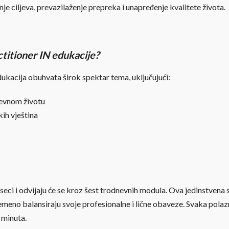
je ciljeva, prevazilaženje prepreka i unapređenje kvalitete života.
titioner IN edukacije?
ukacija obuhvata širok spektar tema, uključujući:
nevnom životu
ih vještina
jeseci i odvijaju će se kroz šest trodnevnih modula. Ova jedinstv
vremeno balansiraju svoje profesionalne i lične obaveze. Svaka pola
 minuta.