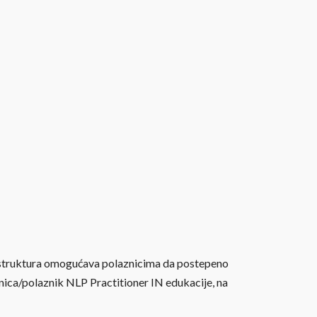
ena struktura omogućava polaznicima da postepeno
znica/polaznik NLP Practitioner IN edukacije, na