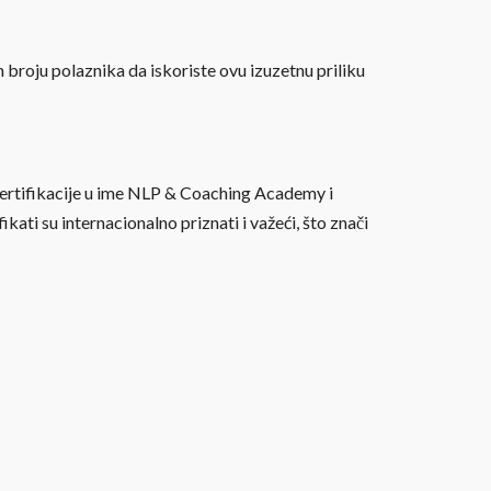
m broju polaznika da iskoriste ovu izuzetnu priliku
d certifikacije u ime NLP & Coaching Academy i
kati su internacionalno priznati i važeći, što znači