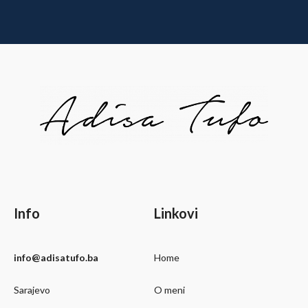
Info
Linkovi
info@adisatufo.ba
Home
Sarajevo
O meni