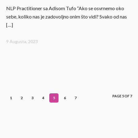
NLP Practitioner sa Adisom Tufo “Ako se osvrnemo oko
sebe, koliko nas je zadovoljno onim što vidi? Svako od nas
[…]
9 Augusta, 2023
PAGE 5 OF 7
1
2
3
4
5
6
7