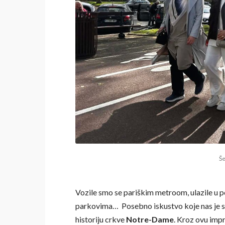
Še
Vozile smo se pariškim metroom, ulazile u po
parkovima… Posebno iskustvo koje nas je sv
historiju crkve
Notre-Dame
. Kroz ovu imp