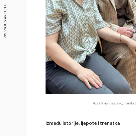
PREVIOUS ARTICLE
Azra Smailbegović, Hanifa B
Između istorije, ljepote i trenutka