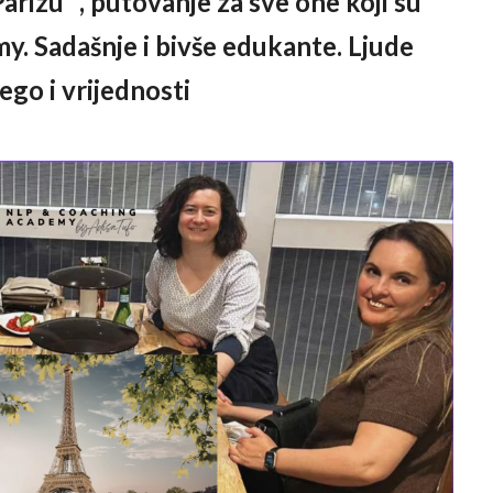
Parizu” , putovanje za sve one koji su
my
. Sadašnje i bivše edukante. Ljude
ego i vrijednosti