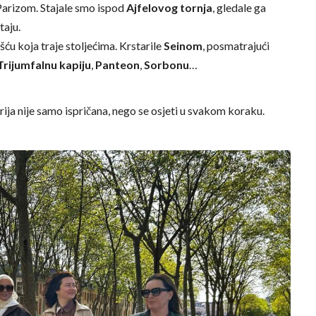
 Parizom. Stajale smo ispod
Ajfelovog tornja
, gledale ga
taju.
ošću koja traje stoljećima. Krstarile
Seinom
, posmatrajući
Trijumfalnu kapiju
,
Panteon
,
Sorbonu
…
rija nije samo ispričana, nego se osjeti u svakom koraku.