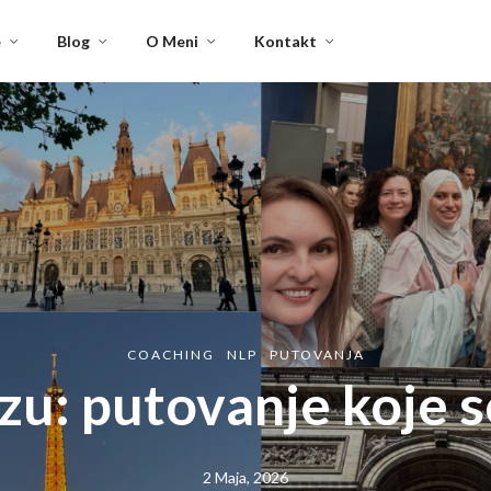
e
Blog
O Meni
Kontakt
COACHING
·
NLP
·
PUTOVANJA
izu: putovanje koje s
2 Maja, 2026