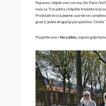
Naravno, vidjele smo sve ono što Pariz čini
noću sa
Trocadéra
i bilježile trenutke koji os
Prošetale kroz
Louvre
, susrele se s umjetn
grad iz jedne drugačije perspektive. Obišle
Posjetile smo i
Versailles
,
mjesto gdje histo