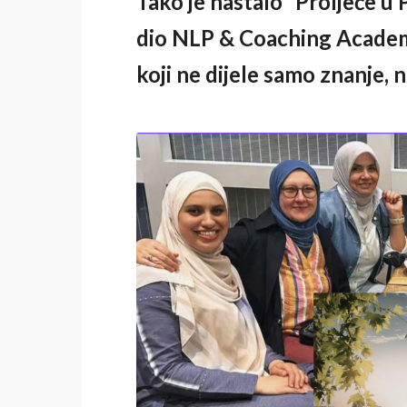
Tako je nastalo “Proljeće u 
dio
NLP & Coaching Acade
koji ne dijele samo znanje, n