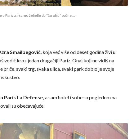
 u Parizu, i samo željelle da “čarolija” počne …
Azra Smailbegović
, koja već više od deset godina živi u
naš vodič kroz jedan drugačiji Pariz. Onaj koji ne vidiš na
 priče, svaki trg, svaka ulica, svaki park dobio je svoje
 iskustvo.
ia Paris La Defense
,
a sam hotel i sobe sa pogledom na
ovali su obećavajuće.