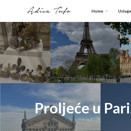
Home
Uslug
Proljeće u Par