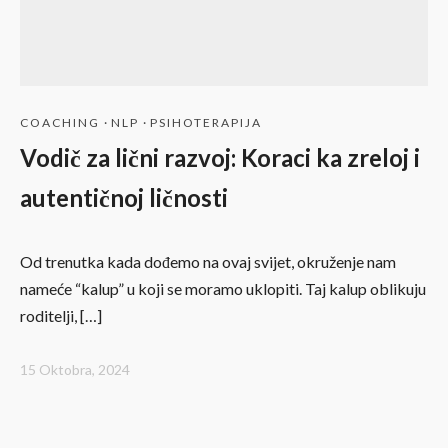
COACHING
·
NLP
·
PSIHOTERAPIJA
Vodič za lični razvoj: Koraci ka zreloj i
autentičnoj ličnosti
Od trenutka kada dođemo na ovaj svijet, okruženje nam
nameće “kalup” u koji se moramo uklopiti. Taj kalup oblikuju
roditelji, […]
15 Oktobra, 2024