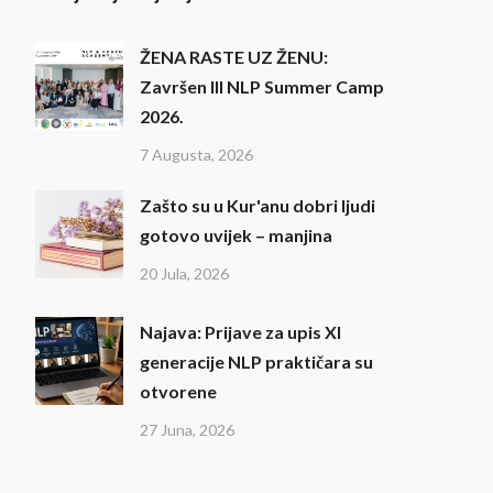
ŽENA RASTE UZ ŽENU:
Završen III NLP Summer Camp
2026.
7 Augusta, 2026
Zašto su u Kur'anu dobri ljudi
gotovo uvijek – manjina
20 Jula, 2026
Najava: Prijave za upis XI
generacije NLP praktičara su
otvorene
27 Juna, 2026