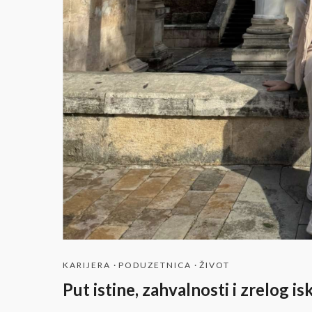
KARIJERA
·
PODUZETNICA
·
ŽIVOT
Put istine, zahvalnosti i zrelog 