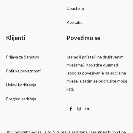
Coaching
Kontakt
Klijenti
Povežimo se
Prijava za članstvo
Jesmo li prijatelji na društvenim
mrežama? Koristite dugmad
Politika privatnosti
ispod za povezivanje na socijalne
mreže, a zatim se pridružite mojoj
Uslovi korištenja
listi.
Pregled sadržaja
© Copyright Adisa Tufo. Sva prava zadržana. Designed by bikt.ba