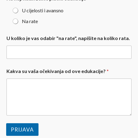
U cijelosti i avansno
Na rate
U koliko je vas odabir "na rate", napišite na koliko rata.
Kakva su vaša očekivanja od ove edukacije?
*
PRIJAVA