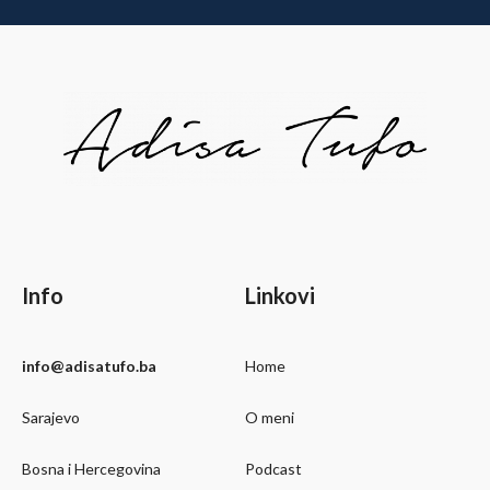
Info
Linkovi
info@adisatufo.ba
Home
Sarajevo
O meni
Bosna i Hercegovina
Podcast