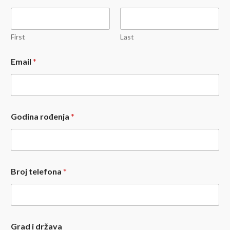
First
Last
Email
*
Godina rođenja
*
Broj telefona
*
Grad i država