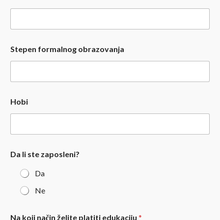
Stepen formalnog obrazovanja
Hobi
Da li ste zaposleni?
Da
Ne
Na koji način želite platiti edukaciju
*