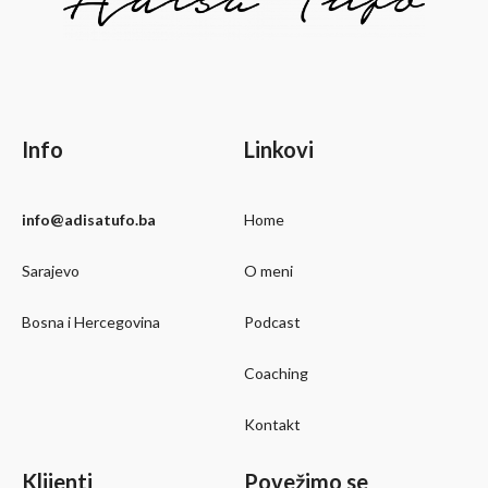
Info
Linkovi
info@adisatufo.ba
Home
Sarajevo
O meni
Bosna i Hercegovina
Podcast
Coaching
Kontakt
Klijenti
Povežimo se