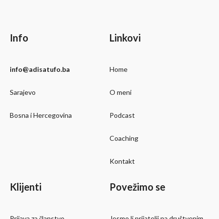
Info
Linkovi
info@adisatufo.ba
Home
Sarajevo
O meni
Bosna i Hercegovina
Podcast
Coaching
Kontakt
Klijenti
Povežimo se
Prijava za članstvo
Jesmo li prijatelji na društvenim