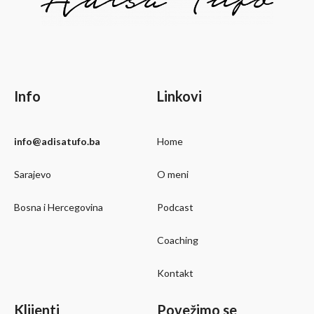
Info
Linkovi
info@adisatufo.ba
Home
Sarajevo
O meni
Bosna i Hercegovina
Podcast
Coaching
Kontakt
Klijenti
Povežimo se